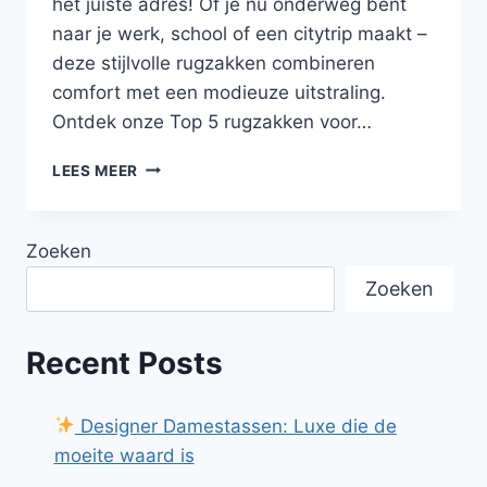
het juiste adres! Of je nu onderweg bent
naar je werk, school of een citytrip maakt –
deze stijlvolle rugzakken combineren
comfort met een modieuze uitstraling.
Ontdek onze Top 5 rugzakken voor…
LEES MEER
TOP
5
RUGZAKKEN
Zoeken
VOOR
DAMES
Zoeken
–
STIJLVOL
ÉN
Recent Posts
PRAKTISCH
(2025)
Designer Damestassen: Luxe die de
moeite waard is